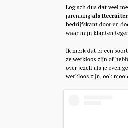
a
Logisch dus dat veel me
r
jarenlang
als Recruit
c
bedrijfskant door en do
h
waar mijn klanten tege
f
o
Ik merk dat er een soor
r
ze werkloos zijn of hebb
over jezelf als je even 
:
werkloos zijn, ook mooi