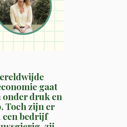
ereldwijde
economie gaat
n onder druk en
 Toch zijn er
 een bedrijf
wsgierig, zij