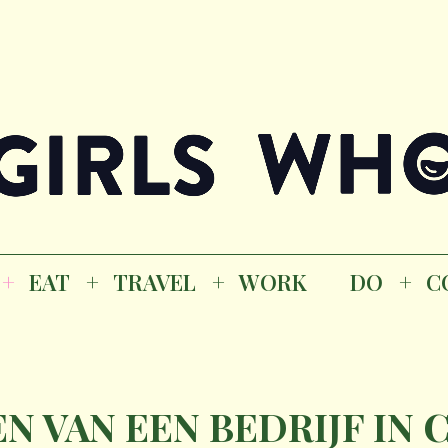
Magazine
K
EAT
TRAVEL
WORK
DO
CO
GI
EAT
TRAVEL
WORK
DO
C
M
N VAN EEN BEDRIJF IN C