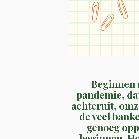
Beginnen 
pandemie, dat 
achteruit, omz
de veel bank
genoeg oppo
beginnen. Ho