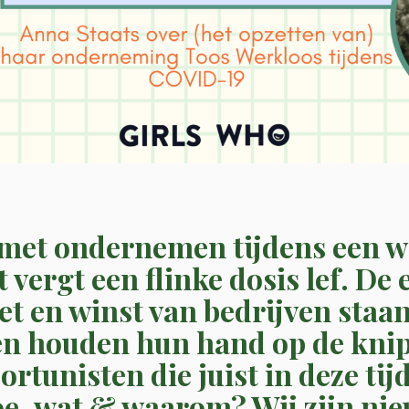
met ondernemen tijdens een w
vergt een flinke dosis lef.
De 
et en winst van bedrijven staa
en houden hun hand op de knip.
rtunisten die juist in deze tijd
e, wat & waarom? Wij zijn nieu