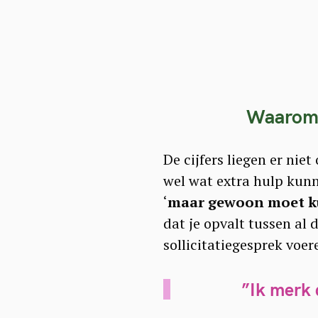
Waarom 
De cijfers liegen er nie
wel wat extra hulp kunne
‘
maar gewoon moet k
dat je opvalt tussen al
sollicitatiegesprek voer
S
”Ik merk 
e