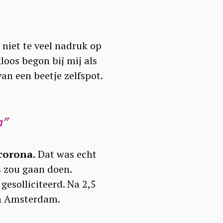
 niet te veel nadruk op
oos begon bij mij als
van een beetje zelfspot.
a”
 corona.
Dat was echt
s zou gaan doen.
gesolliciteerd. Na 2,5
 in Amsterdam.