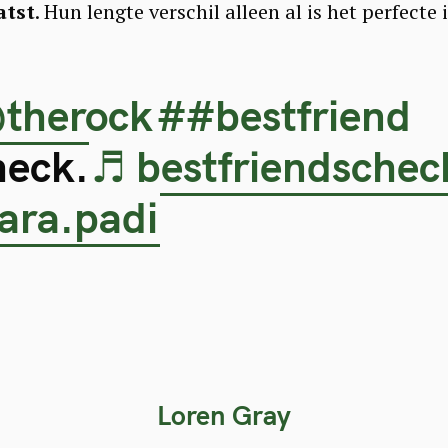
atst
. Hun lengte verschil alleen al is het perfecte
therock
##bestfriend
heck.
♬ bestfriendschec
iara.padi
Loren Gray