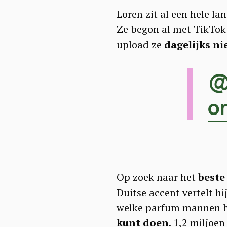
a
Loren zit al een hele la
r
Ze begon al met TikTok 
c
upload ze
dagelijks ni
h
f
@
o
o
r
:
Op zoek naar het
beste
Duitse accent vertelt hi
welke parfum mannen he
kunt doen
. 1,2 miljoe