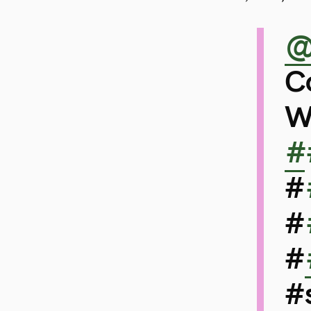
@
C
W
#
#
#
#
#