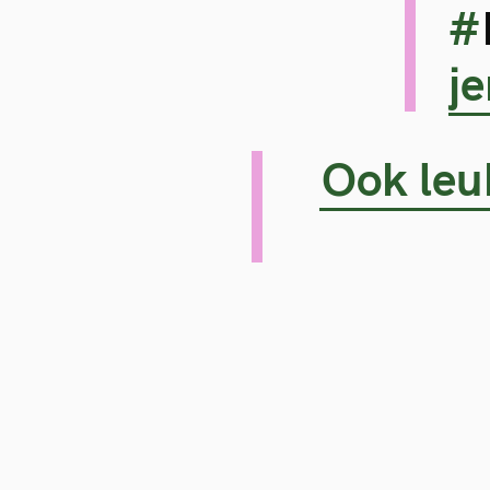
#
j
Ook leuk