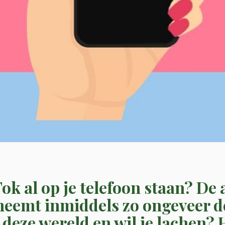
Tok al op je telefoon staan? De 
neemt inmiddels zo ongeveer d
 deze wereld en wil je lachen?