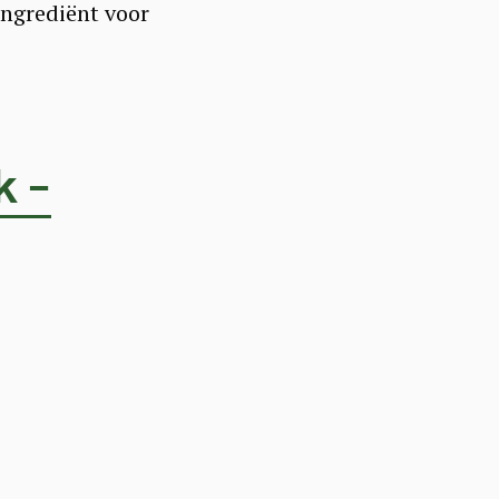
 ingrediënt voor
k –