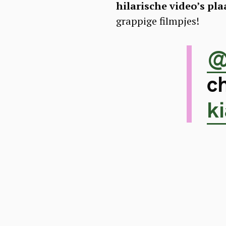
hilarische video’s pla
grappige filmpjes!
@
c
k
S
e