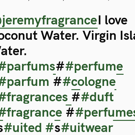
jeremyfragrance
I love
oconut Water. Virgin Is
ater.
#parfums
#
#perfume
#parfum
#
#cologne
#fragrances
#
#duft
#fragrance
#
#perfume
s
#uited #
s
#uitwear