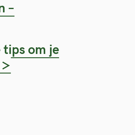
n –
 tips om je
 >