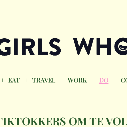
Magazine
K
EAT
TRAVEL
WORK
DO
CO
GI
EAT
TRAVEL
WORK
DO
C
M
 TIKTOKKERS OM TE VO