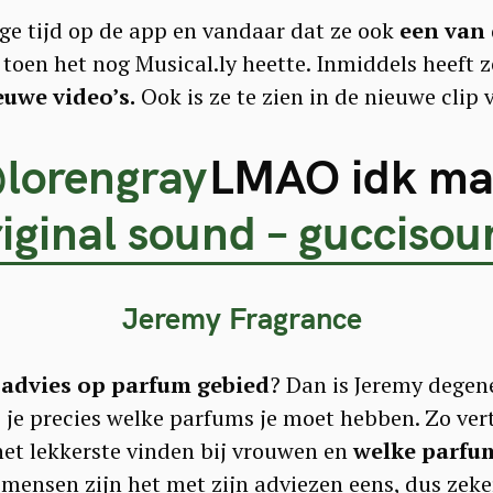
nge tijd op de app en vandaar dat ze ook
een van 
toen het nog Musical.ly heette. Inmiddels heeft z
Press Esc to cancel.
euwe video’s.
Ook is ze te zien in de nieuwe clip 
lorengray
LMAO idk m
riginal sound – gucciso
Jeremy Fragrance
 advies op parfum gebied
? Dan is Jeremy degene
j je precies welke parfums je moet hebben. Zo vert
t lekkerste vinden bij vrouwen en
welke parfum
n mensen zijn het met zijn adviezen eens, dus zek