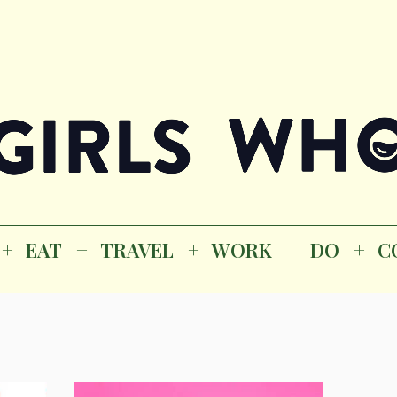
Magazine
K
EAT
TRAVEL
WORK
DO
CO
GI
EAT
TRAVEL
WORK
DO
C
M