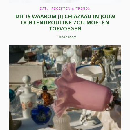
C
EAT
RECEPTEN & TRENDS
A
DIT IS WAAROM JIJ CHIAZAAD IN JOUW
T
E
OCHTENDROUTINE ZOU MOETEN
G
O
TOEVOEGEN
R
I
E
Read More
S