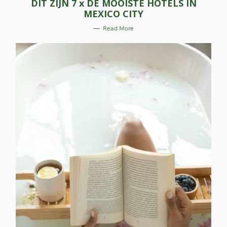
DIT ZIJN 7 x DE MOOISTE HOTELS IN
T
E
MEXICO CITY
G
O
R
Read More
I
E
S