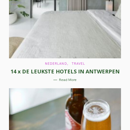
C
NEDERLAND
TRAVEL
A
14 x DE LEUKSTE HOTELS IN ANTWERPEN
T
E
G
Read More
O
R
I
E
S