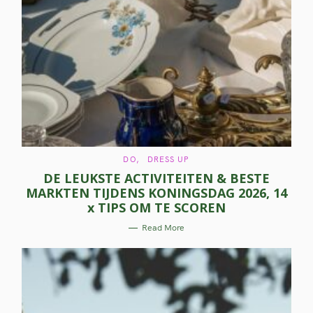
C
DO
DRESS UP
A
DE LEUKSTE ACTIVITEITEN & BESTE
T
E
MARKTEN TIJDENS KONINGSDAG 2026, 14
G
O
x TIPS OM TE SCOREN
R
I
E
Read More
S