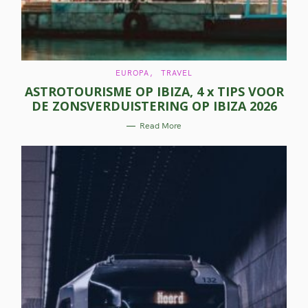
C
EUROPA
TRAVEL
A
ASTROTOURISME OP IBIZA, 4 x TIPS VOOR
T
E
DE ZONSVERDUISTERING OP IBIZA 2026
G
O
R
Read More
I
E
S