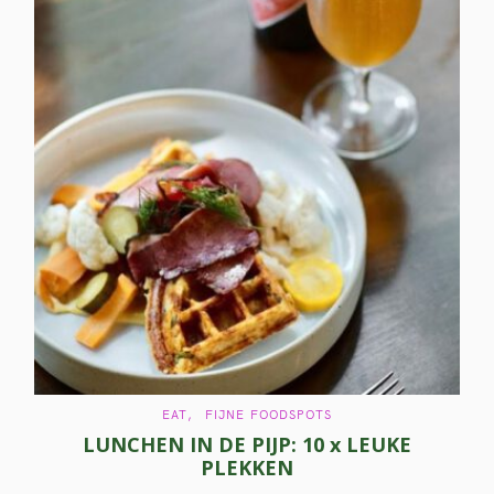
C
EAT
FIJNE FOODSPOTS
A
LUNCHEN IN DE PIJP: 10 x LEUKE
T
E
PLEKKEN
G
O
R