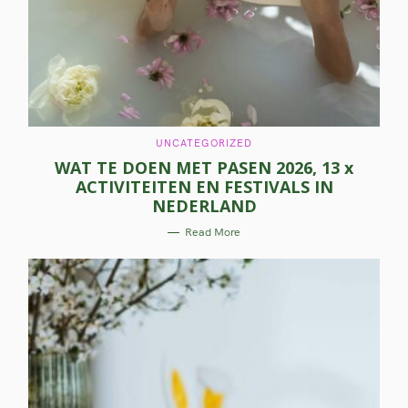
C
UNCATEGORIZED
A
WAT TE DOEN MET PASEN 2026, 13 x
T
E
ACTIVITEITEN EN FESTIVALS IN
G
O
NEDERLAND
R
I
E
Read More
S