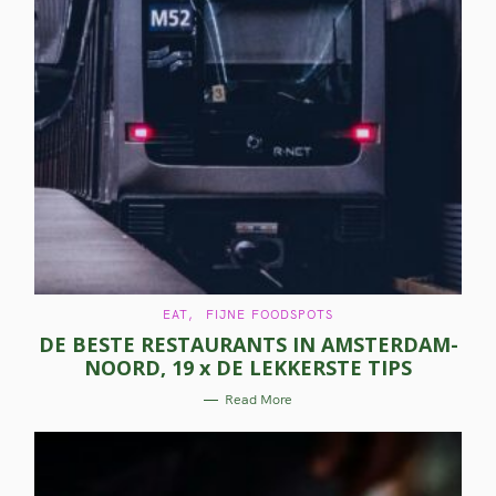
C
EAT
FIJNE FOODSPOTS
A
DE BESTE RESTAURANTS IN AMSTERDAM-
T
E
NOORD, 19 x DE LEKKERSTE TIPS
G
O
R
Read More
I
E
S