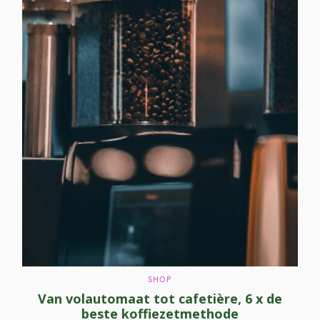
C
SHOP
A
Van volautomaat tot cafetière, 6 x de
T
E
beste koffiezetmethode
G