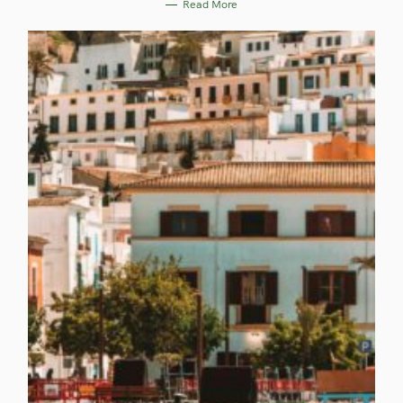
Read More
I
E
S