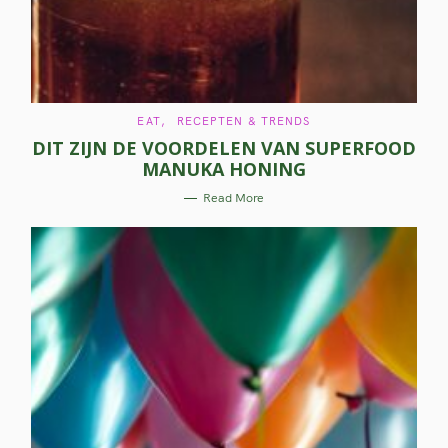
a
r
c
h
C
EAT
RECEPTEN & TRENDS
f
A
DIT ZIJN DE VOORDELEN VAN SUPERFOOD
T
o
E
MANUKA HONING
G
O
r
R
Read More
I
E
:
S