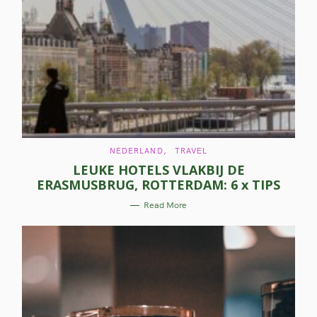
C
NEDERLAND
TRAVEL
A
LEUKE HOTELS VLAKBIJ DE
T
E
ERASMUSBRUG, ROTTERDAM: 6 x TIPS
G
O
R
Read More
I
E
S