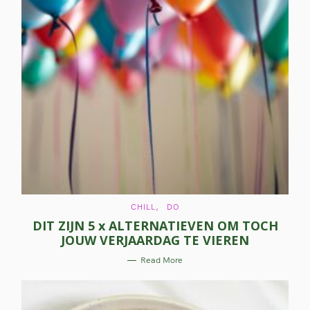
C
CHILL
DO
A
DIT ZIJN 5 x ALTERNATIEVEN OM TOCH
T
E
JOUW VERJAARDAG TE VIEREN
G
O
R
Read More
I
E
S