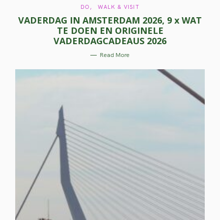
C
DO
WALK & VISIT
A
VADERDAG IN AMSTERDAM 2026, 9 x WAT
T
E
TE DOEN EN ORIGINELE
G
O
VADERDAGCADEAUS 2026
R
I
E
Read More
S