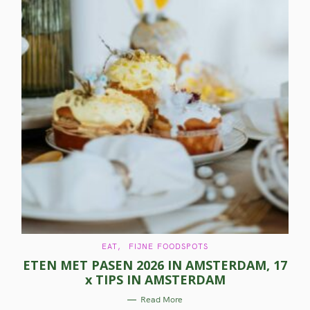
C
EAT
FIJNE FOODSPOTS
A
ETEN MET PASEN 2026 IN AMSTERDAM, 17
T
E
x TIPS IN AMSTERDAM
G
O
R
Read More
I