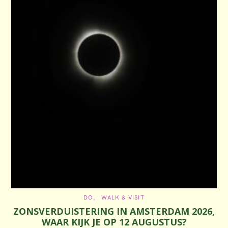
C
DO
WALK & VISIT
A
ZONSVERDUISTERING IN AMSTERDAM 2026,
T
E
WAAR KIJK JE OP 12 AUGUSTUS?
G
O