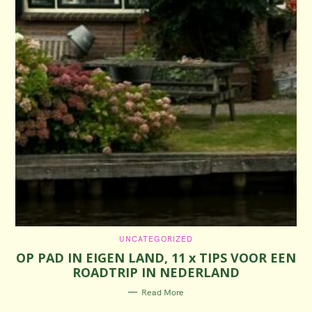
C
UNCATEGORIZED
A
OP PAD IN EIGEN LAND, 11 x TIPS VOOR EEN
T
E
ROADTRIP IN NEDERLAND
G
O
R
Read More
I
E