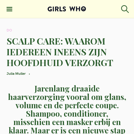
S
k
S
GIRLS WHO
e
i
MAGAZINE
a
DO
p
r
c
SCALP CARE: WAAROM
t
h
IEDEREEN INEENS ZIJN
o
HOOFDHUID VERZORGT
c
o
Julia Muller
n
Jarenlang draaide
t
haarverzorging vooral om glans,
e
volume en de perfecte coupe.
n
Shampoo, conditioner,
t
misschien een masker erbij en
klaar. Maar er is een nieuwe stap