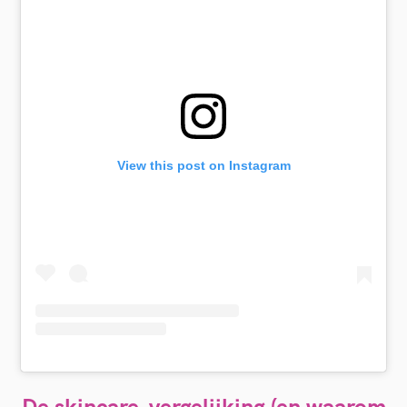
o
r
:
View this post on Instagram
De skincare-vergelijking (en waarom