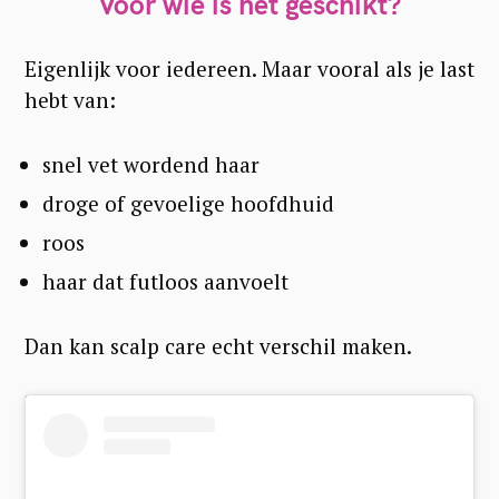
Voor wie is het geschikt?
Eigenlijk voor iedereen. Maar vooral als je last
hebt van:
snel vet wordend haar
droge of gevoelige hoofdhuid
roos
S
haar dat futloos aanvoelt
e
Dan kan scalp care echt verschil maken.
a
r
c
h
f