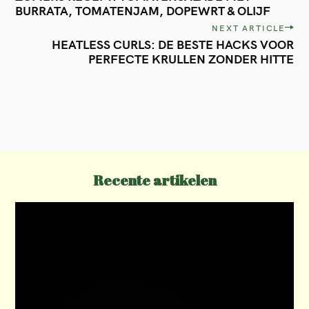
o
BURRATA, TOMATENJAM, DOPEWRT & OLIJF
s
NEXT ARTICLE
t
HEATLESS CURLS: DE BESTE HACKS VOOR
PERFECTE KRULLEN ZONDER HITTE
n
a
v
i
g
a
Recente artikelen
t
i
o
n