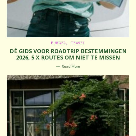
C
EUROPA
TRAVEL
A
DÉ GIDS VOOR ROADTRIP BESTEMMINGEN
T
E
2026, 5 X ROUTES OM NIET TE MISSEN
G
O
R
Read More
I
E
S