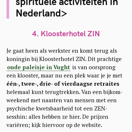
spirituele activiteiten in
e
Nederland>
a
r
c
4. Kloosterhotel ZIN
h
Je gaat heen als werkster en komt terug als
f
koningin bij Kloosterhotel ZIN. Dit prachtige
o
oude paleisje in Vught
is van oorsprong
r
een klooster, maar nu een plek waar je je met
:
één-, twee-, drie- of vierdaagse retraites
helemaal kunt terugtrekken. Van een bijkom-
weekend met naasten van mensen met een
psychische kwetsbaarheid tot een ZEN-
sesshin: alles hebben ze hier. De prijzen
variëren; kijk hiervoor op de website.