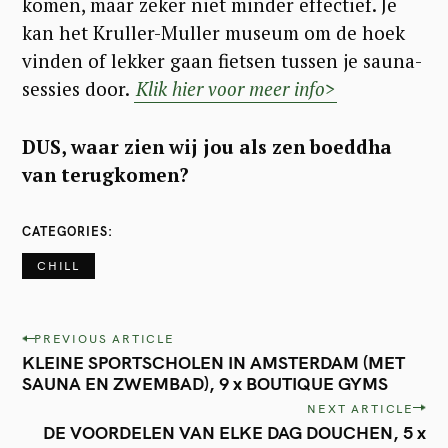
komen, maar zeker niet minder effectief. Je
kan het Kruller-Muller museum om de hoek
vinden of lekker gaan fietsen tussen je sauna-
sessies door.
Klik hier voor meer info>
DUS, waar zien wij jou als zen boeddha
van terugkomen?
CATEGORIES
CHILL
P
PREVIOUS ARTICLE
KLEINE SPORTSCHOLEN IN AMSTERDAM (MET
o
SAUNA EN ZWEMBAD), 9 x BOUTIQUE GYMS
s
NEXT ARTICLE
t
DE VOORDELEN VAN ELKE DAG DOUCHEN, 5 x