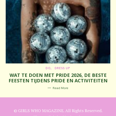
C
DO
DRESS UP
A
WAT TE DOEN MET PRIDE 2026, DE BESTE
T
E
FEESTEN TIJDENS PRIDE EN ACTIVITEITEN
G
O
R
Read More
I
E
S
© GIRLS WHO MAGAZINE. All Rights Reserved.