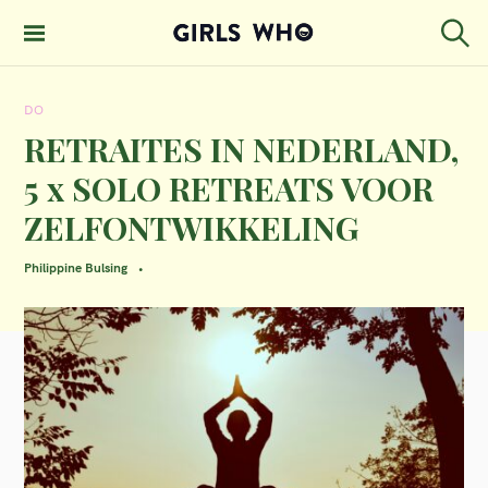
S
k
S
GIRLS WHO
e
i
MAGAZINE
a
DO
p
r
c
RETRAITES IN NEDERLAND,
t
h
5 x SOLO RETREATS VOOR
o
ZELFONTWIKKELING
c
o
Philippine Bulsing
n
t
e
n
t