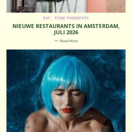
C
EAT
FIJNE FOODSPOTS
A
NIEUWE RESTAURANTS IN AMSTERDAM,
T
E
JULI 2026
G
O
R
Read More
I
E
S