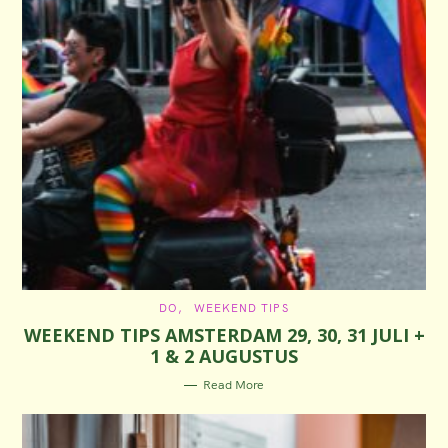
C
DO
WEEKEND TIPS
A
WEEKEND TIPS AMSTERDAM 29, 30, 31 JULI +
T
E
1 & 2 AUGUSTUS
G
O
R
Read More
I
E
S