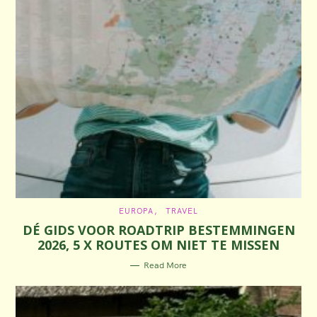
C
EUROPA
TRAVEL
A
DÉ GIDS VOOR ROADTRIP BESTEMMINGEN
T
E
2026, 5 X ROUTES OM NIET TE MISSEN
G
O
R
Read More
I
E
S