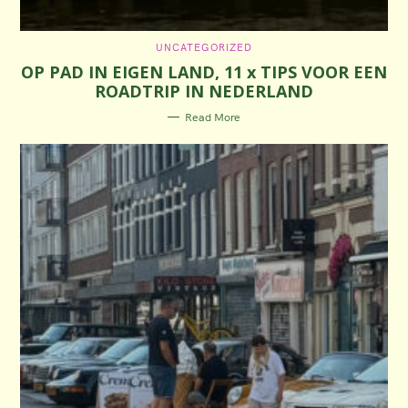
C
UNCATEGORIZED
A
OP PAD IN EIGEN LAND, 11 x TIPS VOOR EEN
T
E
ROADTRIP IN NEDERLAND
G
O
R
Read More
I
E
S