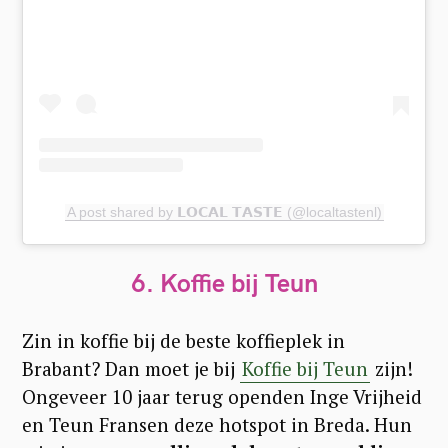
e
a
r
c
h
f
o
A post shared by 𝗟𝗢𝗖𝗔𝗟 𝗧𝗔𝗦𝗧𝗘 (@localtastenl)
r
:
6.
Koffie bij Teun
Zin in koffie bij de beste koffieplek in
Brabant? Dan moet je bij
Koffie bij Teun
zijn!
Ongeveer 10 jaar terug openden Inge Vrijheid
en Teun Fransen deze hotspot in Breda. Hun