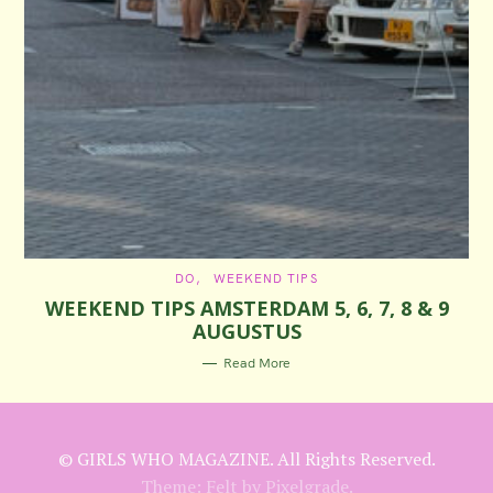
C
DO
WEEKEND TIPS
A
WEEKEND TIPS AMSTERDAM 5, 6, 7, 8 & 9
T
E
AUGUSTUS
G
O
R
Read More
I
E
S
© GIRLS WHO MAGAZINE. All Rights Reserved.
Theme: Felt by
Pixelgrade
.