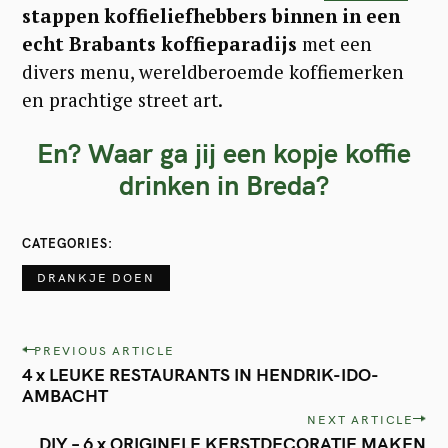
stappen koffieliefhebbers binnen in een
echt Brabants koffieparadijs
met een
divers menu, wereldberoemde koffiemerken
en prachtige street art.
En? Waar ga jij een kopje koffie
drinken in Breda?
CATEGORIES
DRANKJE DOEN
P
PREVIOUS ARTICLE
4 x LEUKE RESTAURANTS IN HENDRIK-IDO-
o
AMBACHT
s
NEXT ARTICLE
t
DIY – 6 x ORIGINELE KERSTDECORATIE MAKEN