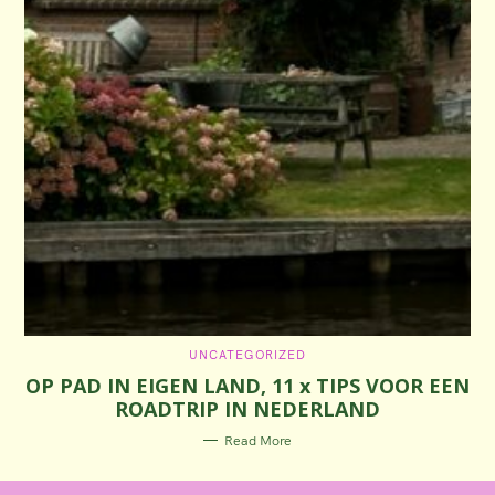
C
UNCATEGORIZED
A
OP PAD IN EIGEN LAND, 11 x TIPS VOOR EEN
T
E
ROADTRIP IN NEDERLAND
G
O
R
Read More
I
E
S