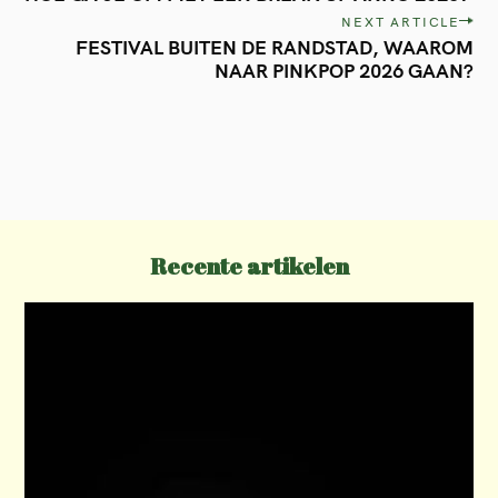
o
NEXT ARTICLE
s
FESTIVAL BUITEN DE RANDSTAD, WAAROM
t
NAAR PINKPOP 2026 GAAN?
n
a
v
i
g
Recente artikelen
a
t
i
o
n