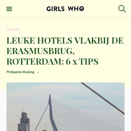
S
k
S
GIRLS WHO
e
i
MAGAZINE
a
TRAVEL
p
r
c
LEUKE HOTELS VLAKBIJ DE
t
h
ERASMUSBRUG,
o
ROTTERDAM: 6 x TIPS
c
o
Philippine Bulsing
n
t
e
n
t