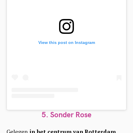
S
e
a
r
c
View this post on Instagram
h
f
o
r
:
5. Sonder Rose
Gelegen
in het centrum van Rotterdam