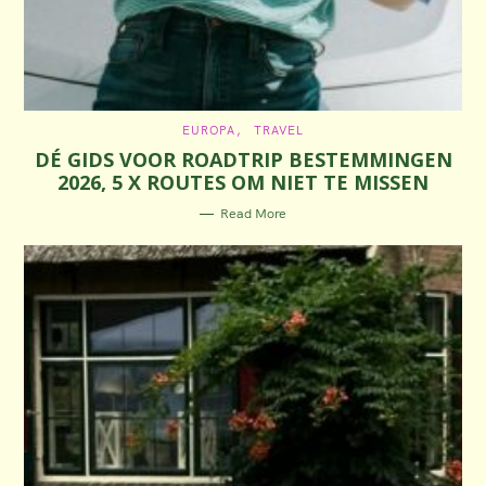
C
EUROPA
TRAVEL
A
DÉ GIDS VOOR ROADTRIP BESTEMMINGEN
T
E
2026, 5 X ROUTES OM NIET TE MISSEN
G
O
R
Read More
I
E
S