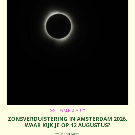
C
DO
WALK & VISIT
A
ZONSVERDUISTERING IN AMSTERDAM 2026,
T
E
WAAR KIJK JE OP 12 AUGUSTUS?
G
O
R
Read More