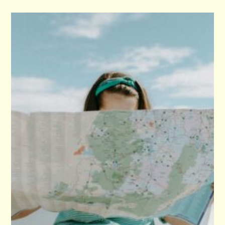
I
E
S