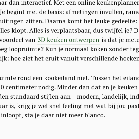
maar dan interactief. Met een online keukenplanne
Je begint met de basis: afmetingen invullen, ram
itingen zitten. Daarna komt het leuke gedeelte:
les klopt. Alles is verplaatsbaar, dus twijfel je? 
 voordeel van
3D keuken ontwerpen
is dat je met
noeg loopruimte? Kun je normaal koken zonder teg
jk: hoe ziet het eruit vanuit verschillende hoeke
ruimte rond een kookeiland niet. Tussen het eila
0 centimeter nodig. Minder dan dat en je keuken v
en standaard stijlen aan – modern, landelijk, ind
ar is, krijg je wel snel feeling met wat bij jou past
inloopt, sta je daar niet meer blanco.