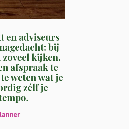
t en adviseurs
 nagedacht: bij
zoveel kijken.
en afspraak te
te weten wat je
rdig zélf je
 tempo.
lanner