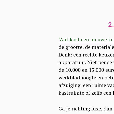
a
r
c
2
h
f
Wat kost een nieuwe k
o
de grootte, de material
r
Denk: een rechte keuken
:
apparatuur. Niet per se
de 10.000 en 15.000 euro
werkbladhoogte en bete
afzuiging, een ruime vaa
kastruimte of zelfs een 
Ga je richting luxe, da