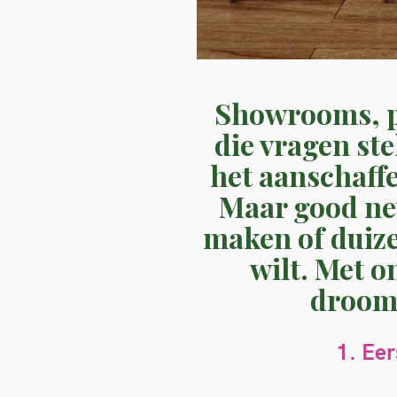
Showrooms, pr
die vragen ste
het aanschaff
Maar good new
maken of duize
wilt. Met o
droomk
1.
Eer