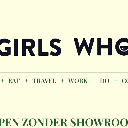
Magazine
K
EAT
TRAVEL
WORK
DO
CO
GI
EAT
TRAVEL
WORK
DO
C
M
PEN ZONDER SHOWROOM,