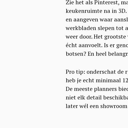
Zie het als Pinterest, 
keukenruimte na in 3D. 
en aangeven waar aanslu
werkbladen slepen tot al
weer door. Het grootste
écht aanvoelt. Is er ge
botsen? En heel belangri
Pro tip: onderschat de 
heb je echt minimaal 12
De meeste planners bied
niet elk detail beschikba
later wél een showroom 
S
e