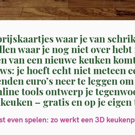
ijskaartjes waar je van schrik
llen waar je nog niet over hebt
en van een nieuwe keuken komt 
s: je hoeft echt niet meteen e
nden euro’s neer te leggen om 
nline tools ontwerp je tegenwoo
euken – gratis en op je eigen
st even spelen: zo werkt een 3D keukenp