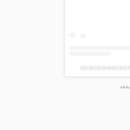
a
r
c
h
f
o
r
:
Een bericht gedeeld door
ANNA