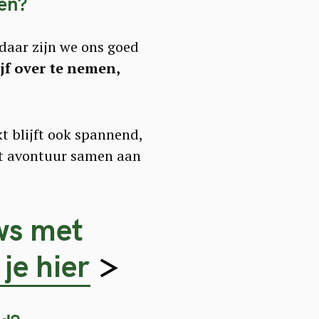
gen?
daar zijn we ons goed
f over te nemen,
 blijft ook spannend,
it avontuur samen aan
ws met
je hier
>