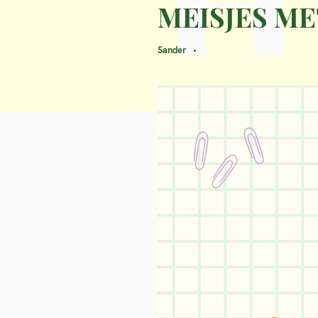
MEISJES M
Sander