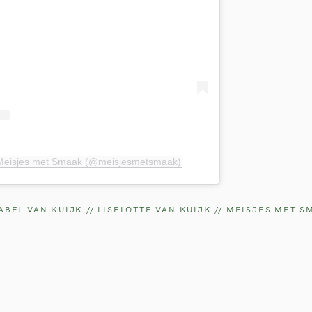
Press Esc to cancel.
 Meisjes met Smaak (@meisjesmetsmaak)
BEL VAN KUIJK // LISELOTTE
VAN KUIJK // MEISJES MET S