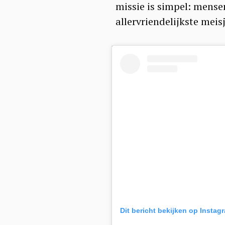
missie is simpel: mense
allervriendelijkste meis
S
e
Dit bericht bekijken op Instag