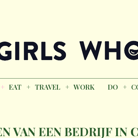
Magazine
K
EAT
TRAVEL
WORK
DO
CO
GI
EAT
TRAVEL
WORK
DO
C
M
N VAN EEN BEDRIJF IN C