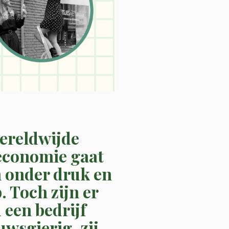
ereldwijde
economie gaat
n onder druk en
 Toch zijn er
 een bedrijf
wsgierig, zij