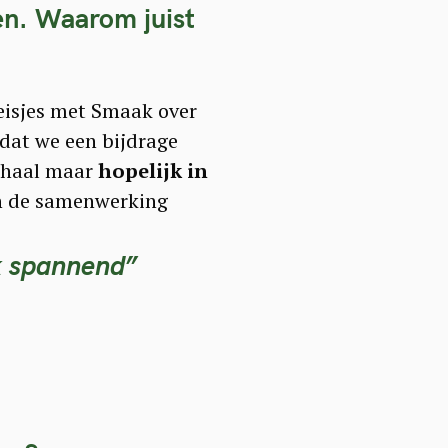
en.
Waarom juist
Meisjes met Smaak over
mdat we een bijdrage
schaal maar
hopelijk in
in de samenwerking
k spannend”