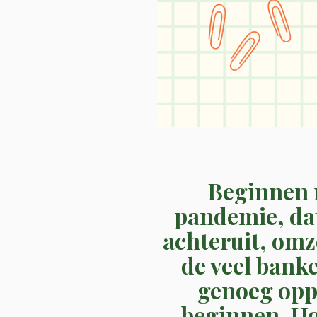
Beginnen 
pandemie, dat 
achteruit, omz
de veel bank
genoeg oppo
beginnen. Ho