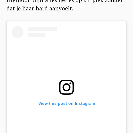
dat je haar hard aanvoelt.
S
e
a
r
c
h
View this post on Instagram
f
o
r