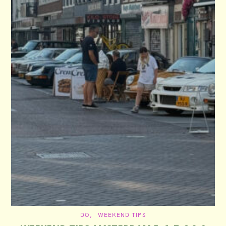
C
DO
WEEKEND TIPS
A