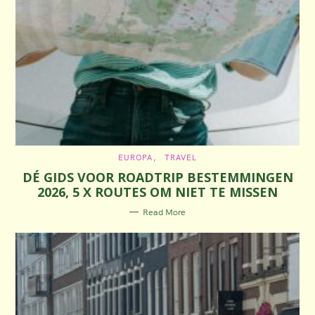
C
EUROPA
TRAVEL
A
DÉ GIDS VOOR ROADTRIP BESTEMMINGEN
T
E
2026, 5 X ROUTES OM NIET TE MISSEN
G
O
R
Read More
I
E
S