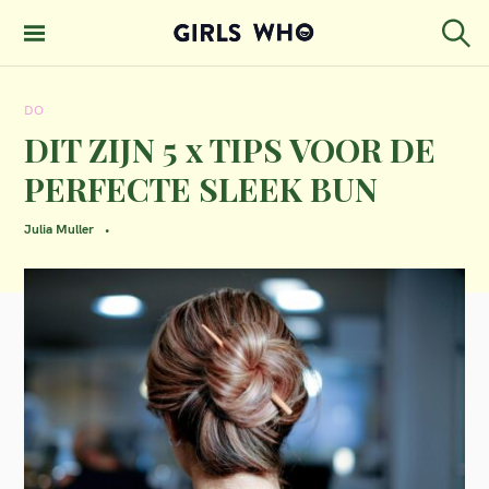
S
k
S
GIRLS WHO
e
i
MAGAZINE
a
DO
p
r
c
DIT ZIJN 5 x TIPS VOOR DE
t
h
PERFECTE SLEEK BUN
o
c
Julia Muller
o
n
t
e
n
t