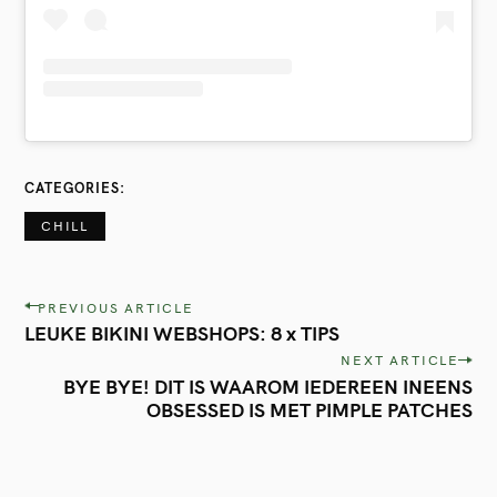
:
CATEGORIES
CHILL
P
PREVIOUS ARTICLE
LEUKE BIKINI WEBSHOPS: 8 x TIPS
o
NEXT ARTICLE
s
BYE BYE! DIT IS WAAROM IEDEREEN INEENS
t
OBSESSED IS MET PIMPLE PATCHES
n
a