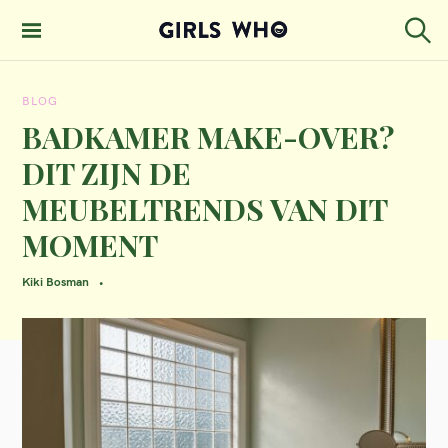
S
k
S
GIRLS WHO
e
i
MAGAZINE
a
BLOG
p
r
c
BADKAMER MAKE-OVER?
t
h
DIT ZIJN DE
o
MEUBELTRENDS VAN DIT
c
MOMENT
o
n
Kiki Bosman
t
e
n
t