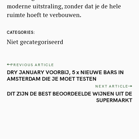
r
moderne uitstraling, zonder dat je de hele
c
ruimte hoeft te verbouwen.
h
CATEGORIES
f
Niet gecategoriseerd
o
r
P
:
PREVIOUS ARTICLE
DRY JANUARY VOORBIJ, 5 x NIEUWE BARS IN
o
AMSTERDAM DIE JE MOET TESTEN
s
NEXT ARTICLE
t
DIT ZIJN DE BEST BEOORDEELDE WIJNEN UIT DE
SUPERMARKT
n
a
v
i