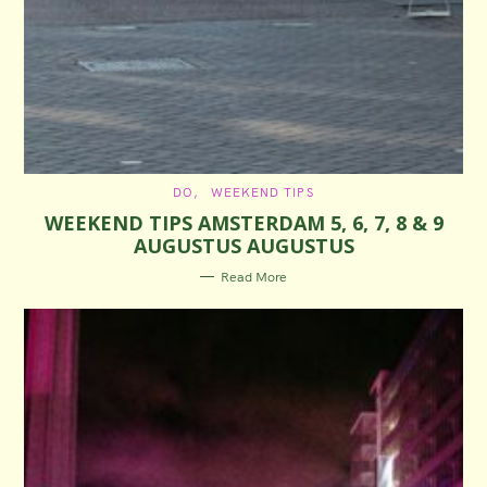
C
DO
WEEKEND TIPS
A
WEEKEND TIPS AMSTERDAM 5, 6, 7, 8 & 9
T
E
AUGUSTUS AUGUSTUS
G
O
R
Read More
I
E
S