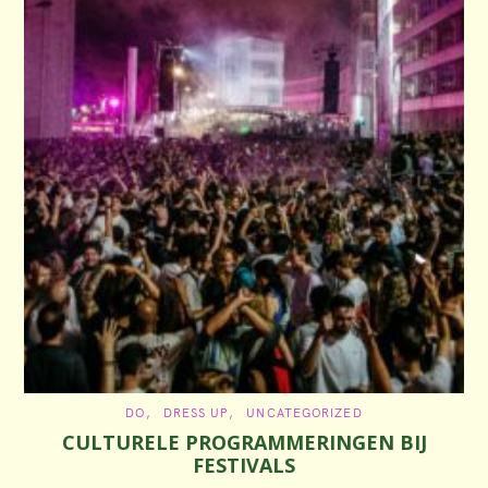
C
DO
DRESS UP
UNCATEGORIZED
A
CULTURELE PROGRAMMERINGEN BIJ
T
E
FESTIVALS
G
O