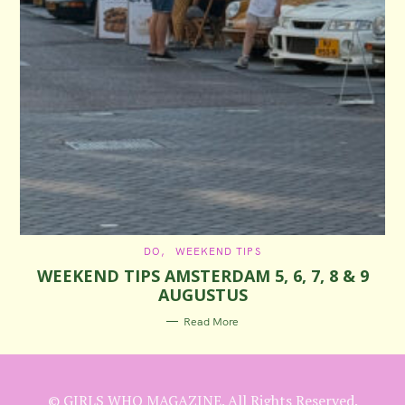
C
DO
WEEKEND TIPS
A
WEEKEND TIPS AMSTERDAM 5, 6, 7, 8 & 9
T
E
AUGUSTUS
G
O
R
Read More
I
E
S
© GIRLS WHO MAGAZINE. All Rights Reserved.