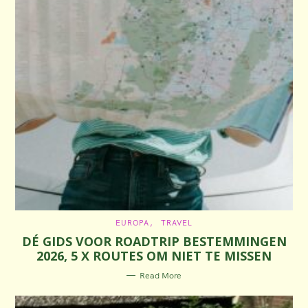
C
EUROPA
TRAVEL
A
DÉ GIDS VOOR ROADTRIP BESTEMMINGEN
T
E
2026, 5 X ROUTES OM NIET TE MISSEN
G
O
R
Read More
I
E
S