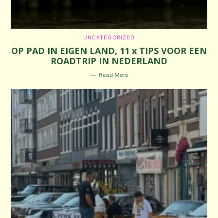
C
UNCATEGORIZED
A
OP PAD IN EIGEN LAND, 11 x TIPS VOOR EEN
T
E
ROADTRIP IN NEDERLAND
G
O
R
Read More
I
E
S