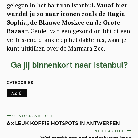
gelegen in het hart van Istanbul.
Vanaf hier
wandel je zo naar iconen zoals de Hagia
Sophia, de Blauwe Moskee en de Grote
Bazaar.
Geniet van een gezond ontbijt of een
verfrissend drankje op het dakterras, waar je
kunt uitkijken over de Marmara Zee.
Ga jij binnenkort naar Istanbul?
CATEGORIES
AZIË
P
PREVIOUS ARTICLE
6 x LEUK KOFFIE HOTSPOTS IN ANTWERPEN
o
NEXT ARTICLE
s
Wat maakt een bed perfect voor jouw