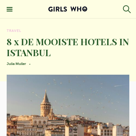
S
k
S
GIRLS WHO
e
i
MAGAZINE
a
TRAVEL
p
r
c
8 x DE MOOISTE HOTELS IN
t
h
ISTANBUL
o
c
Julia Muller
o
n
t
e
n
t