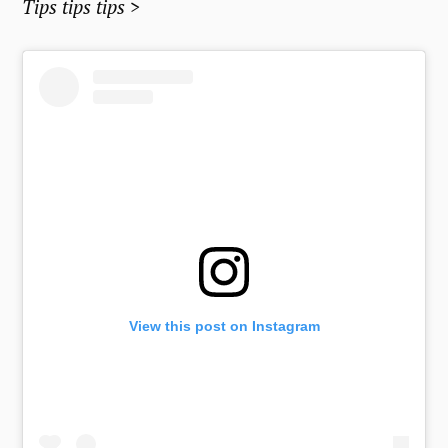
Tips tips tips >
S
e
a
r
View this post on Instagram
c
h
f
o