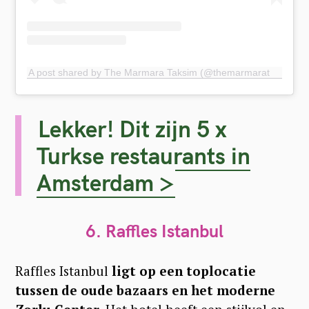
r
:
A post shared by The Marmara Taksim (@themarmarataksim)
Lekker! Dit zijn 5 x
Turkse restaurants in
Amsterdam >
6. Raffles Istanbul
Raffles Istanbul
ligt op een toplocatie
tussen de oude bazaars en het moderne